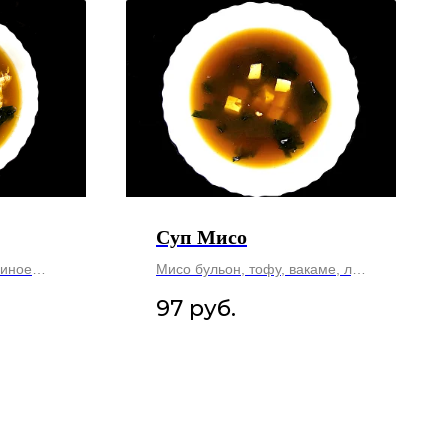
Суп Мисо
риное
Мисо бульон, тофу, вакаме, лук
кимчи,
зеленый.
97
руб.
ут.
210 гр.