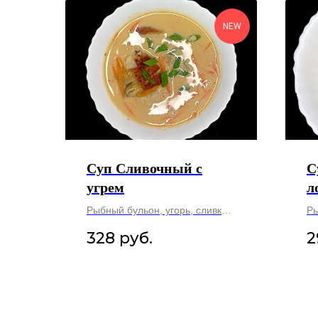
NEW
Суп Сливочный с
С
угрем
л
Рыбный бульон, угорь, сливки,
Ры
рис, соус Унаги, лук зеленый,
сл
328
руб.
2
морковь.
зе
280 гр.
28