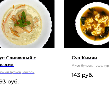
уп Сливочный с
Суп Кимчи
ососем
Мисо бульон, тофу, ку
яйцо, вакаме, ширачи, 
бный бульон, лосось,
143
руб.
кунжутное масло, кунж
ивки, рис, соус Унаги, лук
93
руб.
300 гр.
леный, морковь.
0 гр.