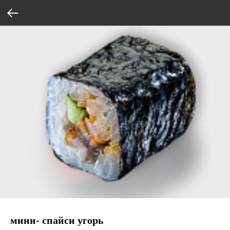
мини- спайси угорь